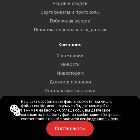
Акции и скидки
Сертификаты и протоколы
Публичная оферта
Политика персональных данных
Компания
О компании
Новости
Инвесторам
Договор поставки
Контрактные поставки
Партнеры
Наш сайт обрабатывает файлы cookie (в том числе,
Наш сайт обрабатывает файлы cookie (в том числе,
файлы cookie, используемые «Яндекс-метрикой»).
файлы cookie, используемые «Яндекс-метрикой»).
Отзывы
Нажимая на кнопку «Соглашаюсь», вы даете свое
Нажимая на кнопку «Соглашаюсь», вы даете свое
согласие на обработку файлов cookie вашего браузера в
согласие на обработку файлов cookie вашего браузера в
Вакансии
соответствии с
соответствии с
нашей политикой конфиденциальности
нашей политикой конфиденциальности
Соглашаюсь
Соглашаюсь
Покупателям