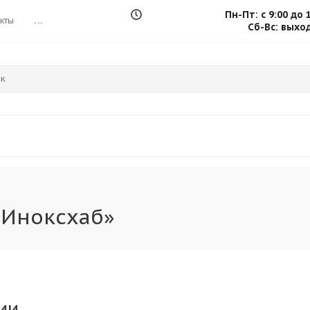
Пн-Пт: с 9:00 до 
кты
...
Сб-Вс: выхо
«Иноксхаб»
ии