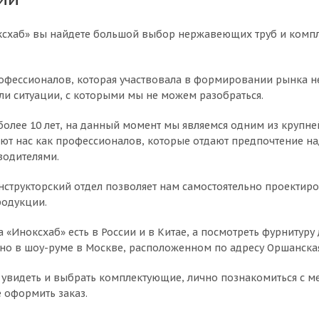
схаб» вы найдете большой выбор нержавеющих труб и компле
фессионалов, которая участвовала в формировании рынка не
или ситуации, с которыми мы не можем разобраться.
более 10 лет, на данный момент мы являемся одним из крупн
ют нас как профессионалов, которые отдают предпочтение 
водителями.
нструкторский отдел позволяет нам самостоятельно проектиров
родукции.
 «Иноксхаб» есть в России и в Китае, а посмотреть фурнитур
о в шоу-руме в Москве, расположенном по адресу Оршанская, 
 увидеть и выбрать комплектующие, лично познакомиться с 
е оформить заказ.