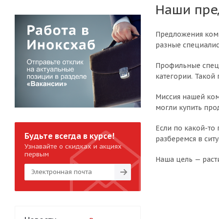
Наши пр
Предложения комп
разные специали
Профильные специ
категории. Такой
Миссия нашей ком
могли купить прод
Если по какой-то
Будьте всегда в курсе!
разберемся в ситу
Узнавайте о скидках и акциях
первым
Наша цель — расти