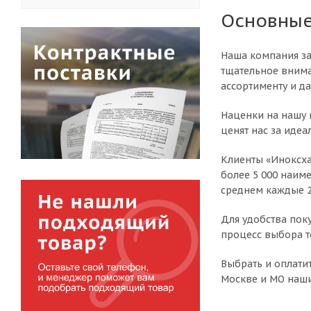
Основные
Наша компания за
тщательное внима
ассортименту и д
Наценки на нашу 
ценят нас за иде
Клиенты «Иноксха
более 5 000 наим
среднем каждые 2
Для удобства пок
процесс выбора т
Выбрать и оплати
Москве и МО наши