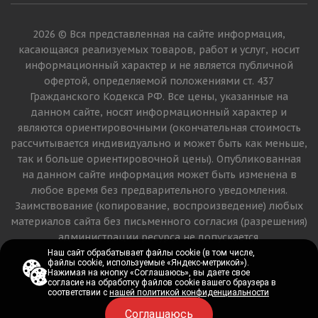
2026 © Вся представленная на сайте информация,
касающаяся реализуемых товаров, работ и услуг, носит
информационный характер и не является публичной
офертой, определяемой положениями ст. 437
Гражданского Кодекса РФ. Все цены, указанные на
данном сайте, носят информационный характер и
являются ориентировочными (окончательная стоимость
рассчитывается индивидуально и может быть как меньше,
так и больше ориентировочной цены). Опубликованная
на данном сайте информация может быть изменена в
любое время без предварительного уведомления.
Заимствование (копирование, воспроизведение) любых
материалов сайта без письменного согласия (разрешения)
администрации ресурса не допускается.
Наш сайт обрабатывает файлы cookie (в том числе,
Наш сайт обрабатывает файлы cookie (в том числе,
файлы cookie, используемые «Яндекс-метрикой»).
файлы cookie, используемые «Яндекс-метрикой»).
Версия для печати
Нажимая на кнопку «Соглашаюсь», вы даете свое
Нажимая на кнопку «Соглашаюсь», вы даете свое
согласие на обработку файлов cookie вашего браузера в
согласие на обработку файлов cookie вашего браузера в
соответствии с
соответствии с
нашей политикой конфиденциальности
нашей политикой конфиденциальности
Соглашаюсь
Соглашаюсь