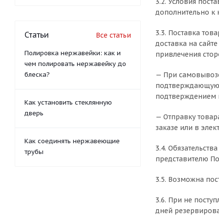
3.2. Условия пост
дополнительно к 
3.3. Поставка тов
Статьи
Все статьи
доставка на сайт
Полировка нержавейки: как и
привлечения стор
чем полировать нержавейку до
блеска?
— При самовывозе
подтверждающую е
подтверждением п
Как установить стеклянную
дверь
— Отправку товар
заказе или в эле
Как соединять нержавеющие
3.4. Обязательст
трубы
представителю По
3.5. Возможна пос
3.6. При не пост
дней резервирован