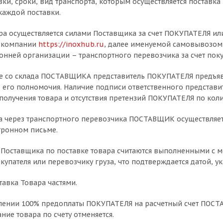
авки, сроки, вид транспорта, которым осуществляется поставк
каждой поставки.
ара осуществляется силами Поставщика за счет ПОКУПАТЕЛЯ или
е компании
https://inoxhub.ru
, далее именуемой самовывозом,
онней организации – транспортного перевозчика за счет поку
 со склада ПОСТАВЩИКА представитель ПОКУПАТЕЛЯ предъявл
го полномочия. Наличие подписи ответственного представит
олучения товара и отсутствия претензий ПОКУПАТЕЛЯ по колич
а через транспортного перевозчика ПОСТАВЩИК осуществляет
ктронном письме.
ва Поставщика по поставке товара считаются выполненными с
купателя или перевозчику груза, что подтверждается датой, у
тавка Товара частями.
уплении 100% предоплаты ПОКУПАТЕЛЯ на расчетный счет ПОСТАВ
ие товара по счету отменяется.