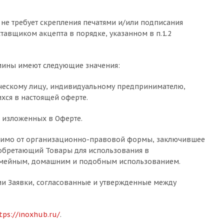
 не требует скрепления печатями и/или подписания
авщиком акцепта в порядке, указанном в п.1.2
ермины имеют следующие значения:
ческому лицу, индивидуальному предпринимателю,
хся в настоящей оферте.
 изложенных в Оферте.
исимо от организационно-правовой формы, заключившее
иобретающий Товары для использования в
семейным, домашним и подобным использованием.
ии Заявки, согласованные и утвержденные между
tps://inoxhub.ru/
.