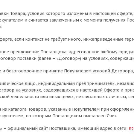
тавки Товара, условия которого изложены в настоящей оферте,
купателем и считается заключенным с момента получения Пост
.
 оферте, если контекст не требует иного, нижеприведенные т
ичное предложение Поставщика, адресованное любому юриди
договор поставки (далее – «Договор») на условиях, содержащи
е и безоговорочное принятие Покупателем условий Договора,
юридическое лицо, индивидуальный предприниматель, незав
говор на условиях, содержащихся в настоящей Оферте и пр
кой деятельности или иных целях, не связанных с личным, 
и из каталога Товаров, указанные Покупателем при оформлен
купателем, по которым Поставщиком выставлен Счет.
» – официальный сайт Поставщика, имеющий адрес в сети:
ht