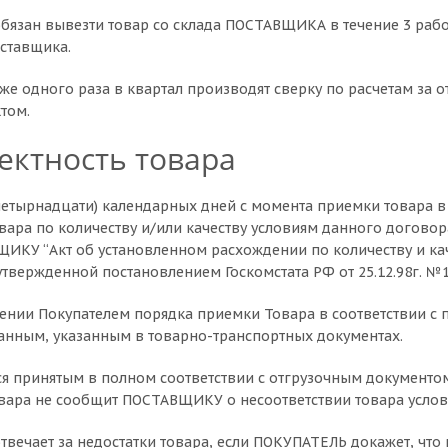
обязан вывезти товар со склада ПОСТАВЩИКА в течение 3 раб
оставщика.
еже одного раза в квартал производят сверку по расчетам за 
том.
ектность товара
 (четырнадцати) календарных дней с момента приемки товара в 
овара по количеству и/или качеству условиям данного догово
ИКУ “Акт об установленном расхождении по количеству и ка
твержденной постановлением Госкомстата РФ от 25.12.98г. №
ении Покупателем порядка приемки Товара в соответствии с п
анным, указанным в товарно-транспортных документах.
ется принятым в полном соответствии с отгрузочным документ
вара не сообщит ПОСТАВЩИКУ о несоответствии товара услов
твечает за недостатки товара, если ПОКУПАТЕЛЬ докажет, что 