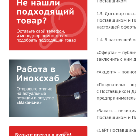
Поставщиком.
1.3. Договор пос
Поставщиком и По
настоящей оферты
1.4. В настоящей
«Оферта» – публ
заключить с ним 
«Акцепт» – полно
«Покупатель» – 
с Поставщиком До
предпринимательс
«Заказ» – позици
Поставщиком и По
«Сайт Поставщика
Будьте всегда в курсе!