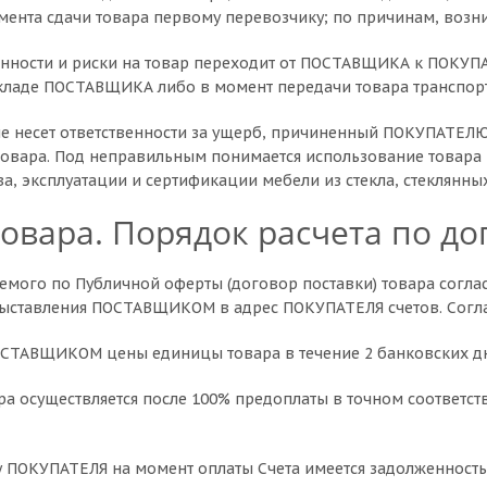
нта сдачи товара первому перевозчику; по причинам, возн
венности и риски на товар переходит от ПОСТАВЩИКА к ПОКУ
кладе ПОСТАВЩИКА либо в момент передачи товара транспор
е несет ответственности за ущерб, причиненный ПОКУПАТЕЛ
овара. Под неправильным понимается использование товара
а, эксплуатации и сертификации мебели из стекла, стеклянных
товара. Порядок расчета по до
ляемого по Публичной оферты (договор поставки) товара согл
выставления ПОСТАВЩИКОМ в адрес ПОКУПАТЕЛЯ счетов. Соглас
ОСТАВЩИКОМ цены единицы товара в течение 2 банковских дне
ара осуществляется после 100% предоплаты в точном соответс
ли у ПОКУПАТЕЛЯ на момент оплаты Счета имеется задолженно