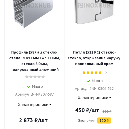
Профиль (587 al) стекло-
Петля (512 PC) стекло-
стена, 30×17 мм L=3000 мм,
стекло, открывание наружу,
стекло 8.0 мм,
полированный хром
полированный алюминий
3
Много
Много
Артикул: INH-K806-512
Артикул: INH-K807-587
Характеристики
Характеристики
450
₽
/шт
600
₽
2 873
₽
/шт
Экономия
150
₽