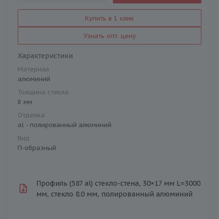
Купить в 1 клик
Узнать опт. цену
Характеристики
Материал
алюминий
Толщина стекла
8 мм
Отделка
al - полированный алюминий
Вид
П-образный
Профиль (587 al) стекло-стена, 30×17 мм L=3000
мм, стекло 8.0 мм, полированный алюминий