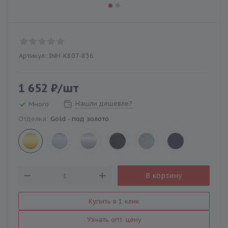
Артикул:
INH-K807-836
1 652
₽
/шт
Нашли дешевле?
Много
Отделка:
Gold - под золото
В корзину
Купить в 1 клик
Узнать опт. цену