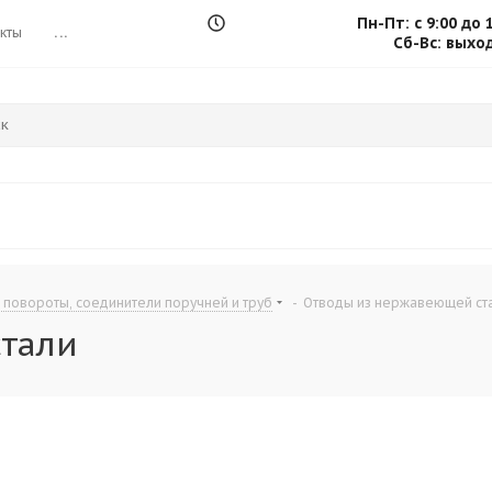
Пн-Пт: с 9:00 до 
кты
...
Сб-Вс: выхо
 повороты, соединители поручней и труб
-
Отводы из нержавеющей ст
тали