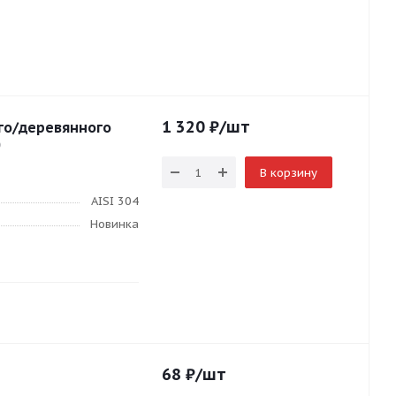
1 320
₽
/шт
го/деревянного
В корзину
AISI 304
Новинка
68
₽
/шт