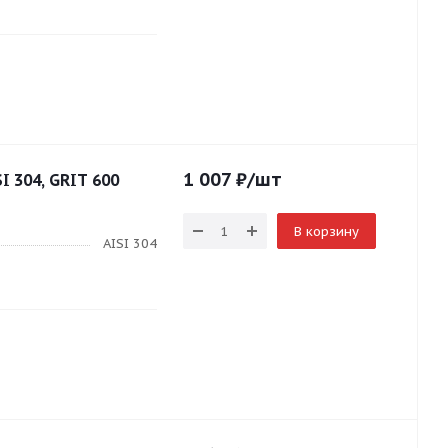
1 007
₽
/шт
I 304, GRIT 600
В корзину
AISI 304