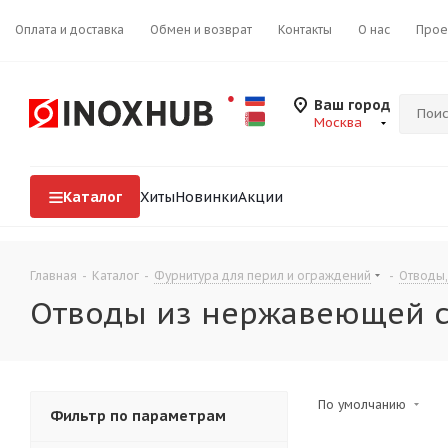
Оплата и доставка
Обмен и возврат
Контакты
О нас
Прое
Ваш город
Москва
Каталог
Хиты
Новинки
Акции
Главная
-
Каталог
-
Фурнитура для перил и ограждений
-
Отводы,
Отводы из нержавеющей с
По умолчанию
Фильтр по параметрам