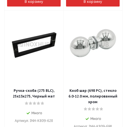
В корзину
В корзину
Ручка-скоба (275 BLC),
Кноб шар (698 PC), стекло
25х13х275, Черный мат
6.0-12.0 мм, полированный
хром
Много
Много
Артикул: INH-K809-628
Артикул: INH-K809-698