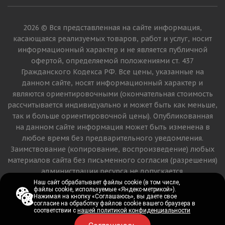
2026 © Вся представленная на сайте информация,
касающаяся реализуемых товаров, работ и услуг, носит
информационный характер и не является публичной
офертой, определяемой положениями ст. 437
Гражданского Кодекса РФ. Все цены, указанные на
данном сайте, носят информационный характер и
являются ориентировочными (окончательная стоимость
рассчитывается индивидуально и может быть как меньше,
так и больше ориентировочной цены). Опубликованная
на данном сайте информация может быть изменена в
любое время без предварительного уведомления.
Заимствование (копирование, воспроизведение) любых
материалов сайта без письменного согласия (разрешения)
администрации ресурса не допускается.
Наш сайт обрабатывает файлы cookie (в том числе,
Наш сайт обрабатывает файлы cookie (в том числе,
файлы cookie, используемые «Яндекс-метрикой»).
файлы cookie, используемые «Яндекс-метрикой»).
Версия для печати
Нажимая на кнопку «Соглашаюсь», вы даете свое
Нажимая на кнопку «Соглашаюсь», вы даете свое
согласие на обработку файлов cookie вашего браузера в
согласие на обработку файлов cookie вашего браузера в
соответствии с
соответствии с
нашей политикой конфиденциальности
нашей политикой конфиденциальности