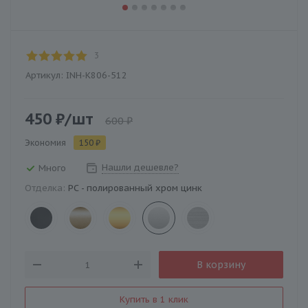
3
Артикул:
INH-K806-512
450
₽
/шт
600
₽
Экономия
150
₽
Нашли дешевле?
Много
Отделка:
PC - полированный хром цинк
В корзину
Купить в 1 клик