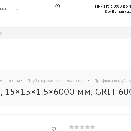
Пн-Пт: с 9:00 до 
кты
...
Сб-Вс: выхо
ержавеющая
-
Труба нержавеющая квадратная
-
Профильная труба AI
, 15×15×1.5×6000 мм, GRIT 60