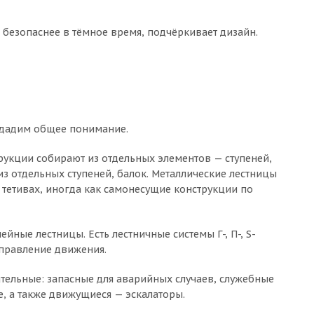
 безопаснее в тёмное время, подчёркивает дизайн.
а дадим общее понимание.
укции собирают из отдельных элементов — ступеней,
з отдельных ступеней, балок. Металлические лестницы
тетивах, иногда как самонесущие конструкции по
ые лестницы. Есть лестничные системы Г-, П-, S-
аправление движения.
тельные: запасные для аварийных случаев, служебные
, а также движущиеся — эскалаторы.