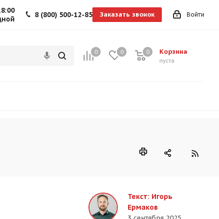
18:00
8 (800) 500-12-85
Заказать звонок
Войти
дной
Корзина
0
0
0
0
пуста
Текст: Игорь
Ермаков
3 сентября 2025