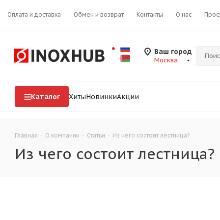
Оплата и доставка
Обмен и возврат
Контакты
О нас
Прое
Ваш город
Москва
Каталог
Хиты
Новинки
Акции
Главная
-
О компании
-
Статьи
-
Из чего состоит лестница?
Из чего состоит лестница?