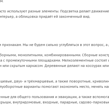
м.
сто используют разные элементы. Подсветка делает движение
нтерьер, а облицовка придаёт ей законченный вид.
признакам. Мы не будем сильно углубляться в этот вопрос, 
сборными, монолитными, комбинированными. Сборные констр
а с промежуточными площадками. Мелкоэлементные состоят и
 или скрытым каркасом. Деревянные делают на косоурах или 
вые, двух- и трёхмаршевые, а также поворотные, криволинейн
олуоборотные варианты помогают экономить место, менять н
нные для общего пользования и эвакуации, а также вспомога
 крыши, внутридомовые, входные, парадные, садово-парковые