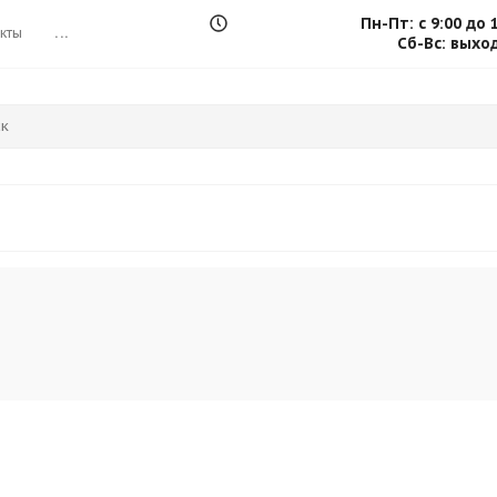
Пн-Пт: с 9:00 до 
кты
...
Сб-Вс: выхо