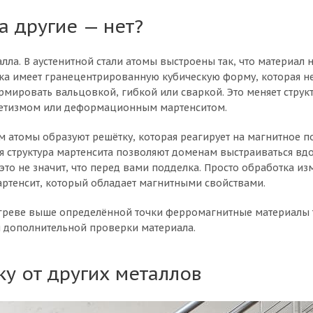
а другие — нет?
лла. В аустенитной стали атомы выстроены так, что материал н
тка имеет гранецентрированную кубическую форму, которая н
ировать вальцовкой, гибкой или сваркой. Это меняет структу
гнетизмом или деформационным мартенситом.
ам атомы образуют решётку, которая реагирует на магнитное п
я структура мартенсита позволяют доменам выстраиваться вдо
 это не значит, что перед вами подделка. Просто обработка и
артенсит, который обладает магнитными свойствами.
нагреве выше определённой точки ферромагнитные материалы 
я дополнительной проверки материала.
ку от других металлов