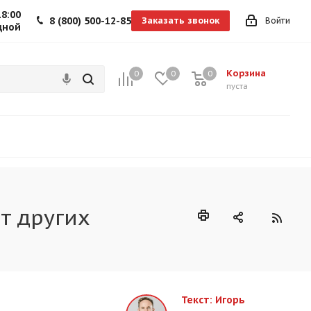
18:00
8 (800) 500-12-85
Заказать звонок
Войти
дной
Корзина
0
0
0
0
пуста
т других
Текст: Игорь