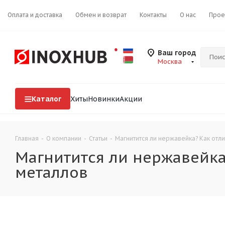
Оплата и доставка
Обмен и возврат
Контакты
О нас
Прое
Ваш город
Москва
Каталог
Хиты
Новинки
Акции
Главная
-
О компании
-
Статьи
-
Магнитится ли нержавейка? Как отл
Магнитится ли нержавейка
металлов