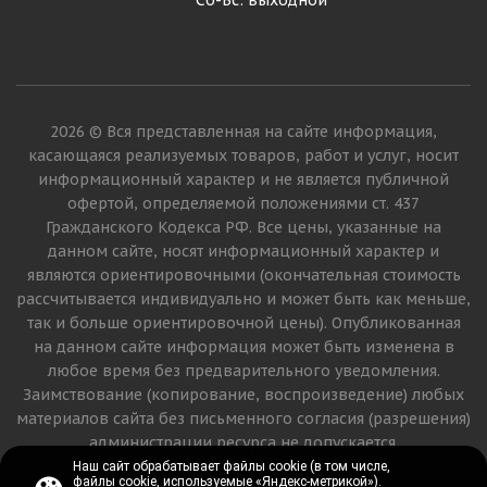
Сб-Вс: выходной
2026 © Вся представленная на сайте информация,
касающаяся реализуемых товаров, работ и услуг, носит
информационный характер и не является публичной
офертой, определяемой положениями ст. 437
Гражданского Кодекса РФ. Все цены, указанные на
данном сайте, носят информационный характер и
являются ориентировочными (окончательная стоимость
рассчитывается индивидуально и может быть как меньше,
так и больше ориентировочной цены). Опубликованная
на данном сайте информация может быть изменена в
любое время без предварительного уведомления.
Заимствование (копирование, воспроизведение) любых
материалов сайта без письменного согласия (разрешения)
администрации ресурса не допускается.
Наш сайт обрабатывает файлы cookie (в том числе,
Наш сайт обрабатывает файлы cookie (в том числе,
файлы cookie, используемые «Яндекс-метрикой»).
файлы cookie, используемые «Яндекс-метрикой»).