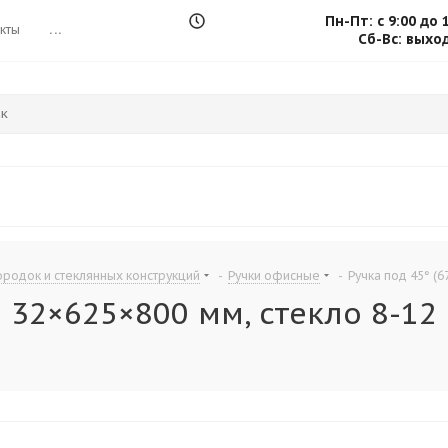
Пн-Пт: с 9:00 до 
кты
...
Сб-Вс: выхо
родок и стеклянных конструкций
-
Ручки офисные
-
Ручка под 45° (6
) 32×625×800 мм, стекло 8-12 