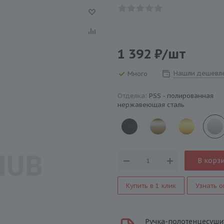
1 392
₽
/шт
Нашли дешевл
Много
Отделка:
PSS - полированная
нержавеющая сталь
В корз
Купить в 1 клик
Узнать о
Ручка-полотенцесушите