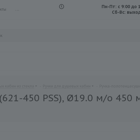
Пн-Пт: с 9:00 до 
кты
...
Сб-Вс: выхо
х кабин из стекла
-
Ручки для душевых кабин
-
Ручка-полотенцесушит
21-450 PSS), Ø19.0 м/о 450 м