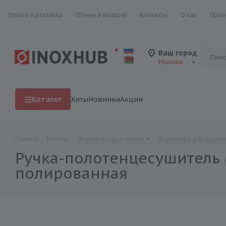
Оплата и доставка
Обмен и возврат
Контакты
О нас
Прое
Ваш город
Москва
Каталог
Хиты
Новинки
Акции
Главная
-
Каталог
-
Фурнитура для стекла
-
Фурнитура для душевы
Ручка-полотенцесушитель (6
полированная