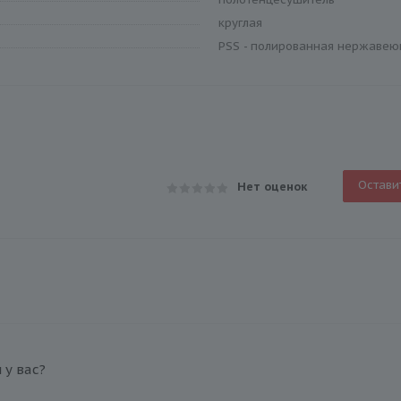
круглая
PSS - полированная нержавею
Остави
Нет оценок
у вас?