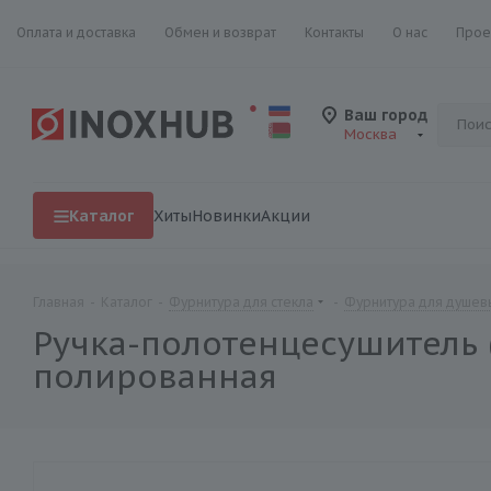
Оплата и доставка
Обмен и возврат
Контакты
О нас
Прое
Ваш город
Москва
Каталог
Хиты
Новинки
Акции
Главная
-
Каталог
-
Фурнитура для стекла
-
Фурнитура для душевы
Ручка-полотенцесушитель (
полированная