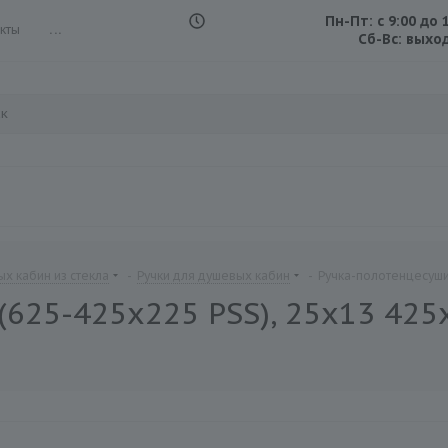
Пн-Пт: с 9:00 до 
кты
...
Сб-Вс: выхо
х кабин из стекла
-
Ручки для душевых кабин
-
Ручка-полотенцесушит
625-425х225 PSS), 25х13 425х