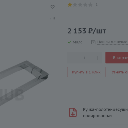
1
2 153
₽
/шт
Нашли дешевле
Мало
В корз
Купить в 1 клик
Узнать о
Ручка-полотенцесушите
полированная