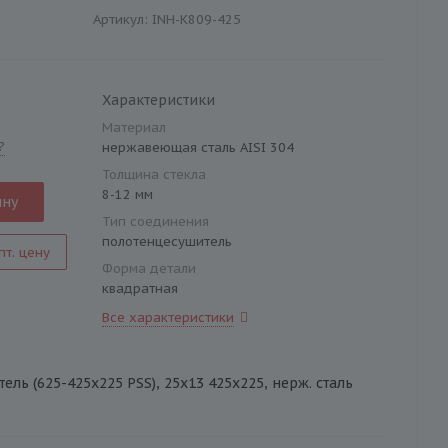
Артикул:
INH-K809-425
Характеристики
Материал
?
нержавеющая сталь AISI 304
Толщина стекла
8-12 мм
ину
Тип соединения
полотенцесушитель
пт. цену
Форма детали
квадратная
Все характеристики
ль (625-425х225 PSS), 25х13 425х225, нерж. сталь