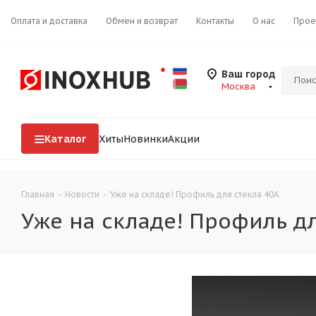
Оплата и доставка
Обмен и возврат
Контакты
О нас
Прое
Ваш город
Москва
Каталог
Хиты
Новинки
Акции
Главная
-
Новости
-
Уже на складе! Профиль для стекла 40А
Уже на складе! Профиль дл