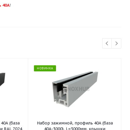
 40А
!
НОВИНКА
40А (база
Набор зажимной, профиль 40А (база
и RAL 7024
40А-3000), L=3000мм, крышки
4