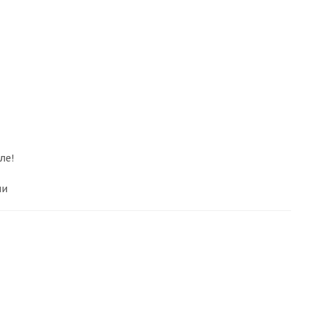
ле!
ии