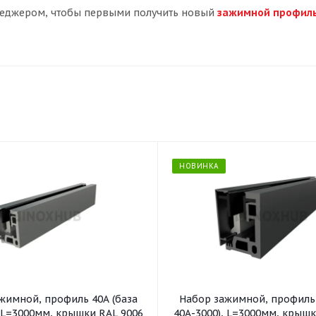
менеджером, чтобы первыми получить новый
зажимной профиль
НОВИНКА
жимной, профиль 40А (база
Набор зажимной, профиль 
, L=3000мм, крышки RAL 9006
40А-3000), L=3000мм, крышк