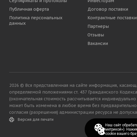
Сертификаты и протоколы
Инвесторам
Публичная оферта
Договор поставки
Политика персональных
Контрактные поставки
данных
Партнеры
Отзывы
Вакансии
2026 © Вся представленная на сайте информация, касающа
определяемой положениями ст. 437 Гражданского Кодекс
(окончательная стоимость рассчитывается индивидуально
может быть изменена в любое время без предварительно
согласия (разрешения) администрации ресурса не допуска
Версия для печати
Наш сайт обрабаты
Наш сайт обрабаты
метрикой»). Нажи
метрикой»). Нажи
cookie вашего бра
cookie вашего бра