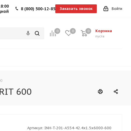
18:00
8 (800) 500-12-85
Заказать звонок
Войти
дной
Корзина
0
0
0
0
пуста
00
RIT 600
Артикул:
INH-T-201-A554-42.4x1.5x6000-600