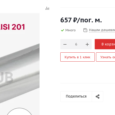
657
₽
/пог. м.
Нашли дешевл
Много
В корз
Купить в 1 клик
Узнать о
Поделиться