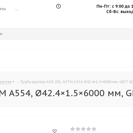
Пн-Пт: с 9:00 до 
кты
...
Сб-Вс: выхо
руглая
-
Труба круглая AISI 201, ASTM A554, Ø42.4×1.5×6000 мм, GRIT 6
TM A554, Ø42.4×1.5×6000 мм, G