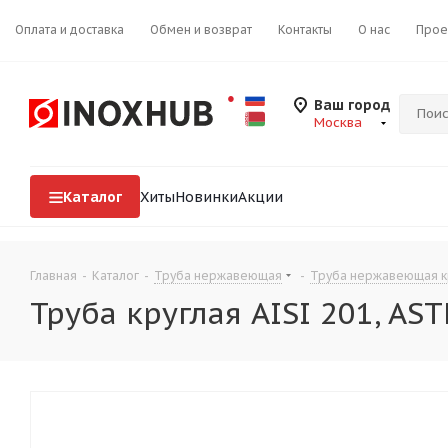
Оплата и доставка
Обмен и возврат
Контакты
О нас
Прое
Ваш город
Москва
Каталог
Хиты
Новинки
Акции
Главная
-
Каталог
-
Труба нержавеющая
-
Труба нержавеющая к
Труба круглая AISI 201, AS