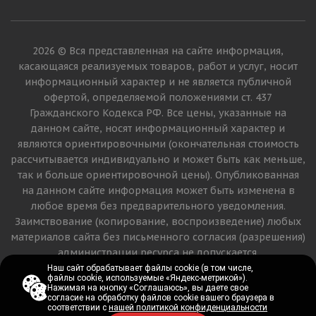
2026 © Вся представленная на сайте информация,
касающаяся реализуемых товаров, работ и услуг, носит
информационный характер и не является публичной
офертой, определяемой положениями ст. 437
Гражданского Кодекса РФ. Все цены, указанные на
данном сайте, носят информационный характер и
являются ориентировочными (окончательная стоимость
рассчитывается индивидуально и может быть как меньше,
так и больше ориентировочной цены). Опубликованная
на данном сайте информация может быть изменена в
любое время без предварительного уведомления.
Заимствование (копирование, воспроизведение) любых
материалов сайта без письменного согласия (разрешения)
администрации ресурса не допускается.
Наш сайт обрабатывает файлы cookie (в том числе,
Наш сайт обрабатывает файлы cookie (в том числе,
файлы cookie, используемые «Яндекс-метрикой»).
файлы cookie, используемые «Яндекс-метрикой»).
Версия для печати
Нажимая на кнопку «Соглашаюсь», вы даете свое
Нажимая на кнопку «Соглашаюсь», вы даете свое
согласие на обработку файлов cookie вашего браузера в
согласие на обработку файлов cookie вашего браузера в
соответствии с
соответствии с
нашей политикой конфиденциальности
нашей политикой конфиденциальности