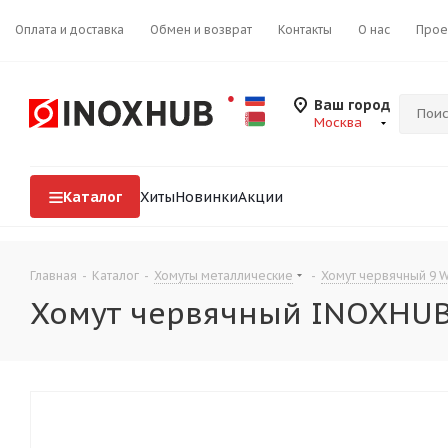
Оплата и доставка
Обмен и возврат
Контакты
О нас
Прое
Ваш город
Москва
Каталог
Хиты
Новинки
Акции
Главная
-
Каталог
-
Хомуты металлические
-
Хомут червячный 9 
Хомут червячный INOXHUB