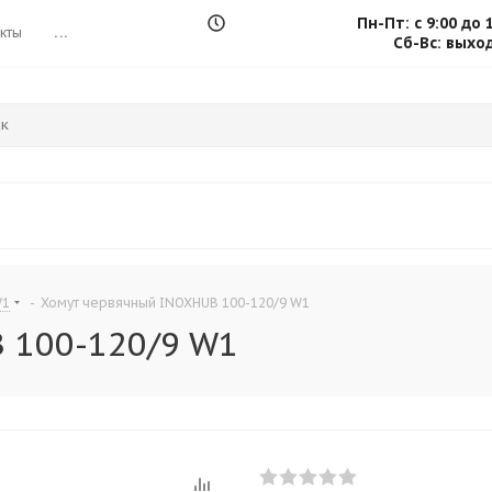
Пн-Пт: с 9:00 до 
кты
...
Сб-Вс: выхо
W1
-
Хомут червячный INOXHUB 100-120/9 W1
 100-120/9 W1