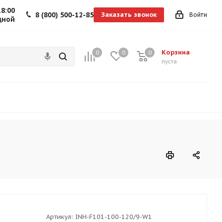
18:00
8 (800) 500-12-85
Заказать звонок
Войти
дной
Корзина
0
0
0
0
пуста
Артикул:
INH-F101-100-120/9-W1