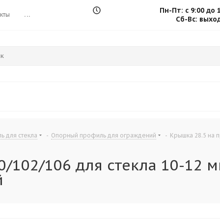
Пн-Пт: с 9:00 до 
кты
...
Сб-Вс: выхо
 для стекла
-
Опорный профиль для ограждений
-
Крышка 28.5 на 
/102/106 для стекла 10-12 мм
й