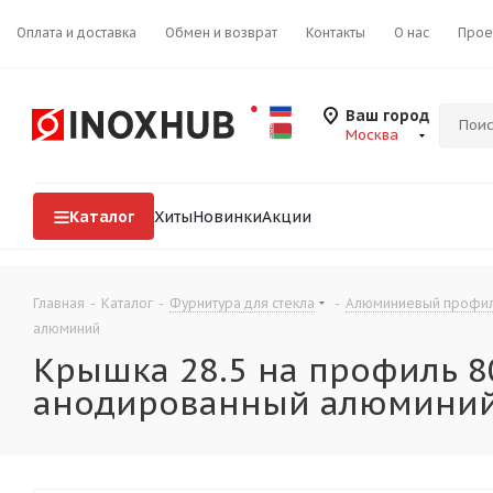
Оплата и доставка
Обмен и возврат
Контакты
О нас
Прое
Ваш город
Москва
Каталог
Хиты
Новинки
Акции
Главная
-
Каталог
-
Фурнитура для стекла
-
Алюминиевый профиль
алюминий
Крышка 28.5 на профиль 80
анодированный алюмини