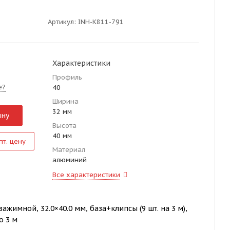
Артикул:
INH-K811-791
Характеристики
Профиль
е?
40
Ширина
32 мм
ину
Высота
40 мм
пт. цену
Материал
алюминий
Все характеристики
зажимной, 32.0×40.0 мм, база+клипсы (9 шт. на 3 м),
о 3 м