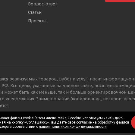
Вопрос-ответ
Статьи
Проекты
яся реализуемых товаров, работ и услуг, носит информацион
а РФ. Все цены, указанные на данном сайте, носят информац
 и может быть как меньше, так и больше ориентировочной це
го уведомления. Заимствование (копирование, воспроизведе
ется.
вает файлы cookie (в том числе, файлы cookie, используемые «Яндекс-
вает файлы cookie (в том числе, файлы cookie, используемые «Яндекс-
мая на кнопку «Соглашаюсь», вы даете свое согласие на обработку файлов
мая на кнопку «Соглашаюсь», вы даете свое согласие на обработку файлов
узера в соответствии с
узера в соответствии с
нашей политикой конфиденциальности
нашей политикой конфиденциальности