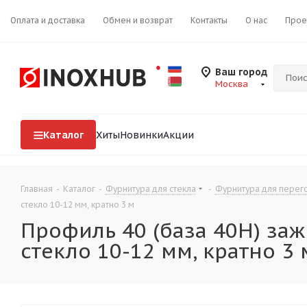
Оплата и доставка
Обмен и возврат
Контакты
О нас
Прое
Ваш город
Москва
Каталог
Хиты
Новинки
Акции
Главная
-
Каталог
-
Фурнитура для стекла
-
Фурнитура для перего
стекло 10-12 мм, кратно 3 м
Профиль 40 (база 40H) зажи
стекло 10-12 мм, кратно 3 