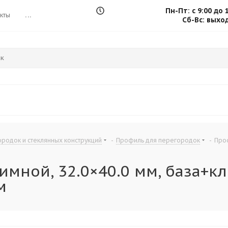
Пн-Пт: с 9:00 до 
кты
...
Сб-Вс: выхо
родок и стеклянных конструкций
-
Профиль для перегородок
-
Проф
мной, 32.0×40.0 мм, база+кли
м