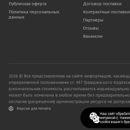
Публичная оферта
Договор поставки
Политика персональных
Контрактные поставки
данных
Партнеры
Отзывы
Вакансии
2026 © Вся представленная на сайте информация, касающа
определяемой положениями ст. 437 Гражданского Кодекс
(окончательная стоимость рассчитывается индивидуально
может быть изменена в любое время без предварительно
согласия (разрешения) администрации ресурса не допуска
Версия для печати
Наш сайт обрабаты
Наш сайт обрабаты
метрикой»). Нажи
метрикой»). Нажи
cookie вашего бра
cookie вашего бра