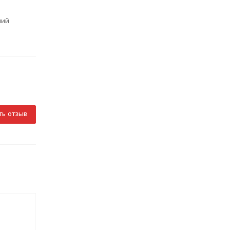
ний
ть отзыв