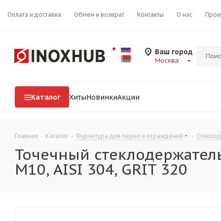
Оплата и доставка
Обмен и возврат
Контакты
О нас
Прое
Ваш город
Москва
Каталог
Хиты
Новинки
Акции
Главная
-
Каталог
-
Фурнитура для перил и ограждений
-
Стекло
Точечный стеклодержатель
М10, AISI 304, GRIT 320