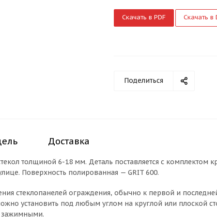
Скачать в PDF
Скачать в
Поделиться
дель
Доставка
екол толщиной 6-18 мм. Деталь поставляется с комплектом кр
 улице. Поверхность полированная — GRIT 600.
ления стеклопанелей ограждения, обычно к первой и последней
жно установить под любым углом на круглой или плоской сто
с зажимными.