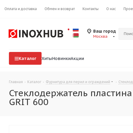
Оплата и доставка
Обмен и возврат
Контакты
О нас
Прое
Ваш город
Москва
Каталог
Хиты
Новинки
Акции
Главная
-
Каталог
-
Фурнитура для перил и ограждений
-
Стекло
Стеклодержатель пластина о
GRIT 600