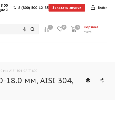
18:00
8 (800) 500-12-85
Заказать звонок
Войти
дной
Корзина
0
0
0
0
пуста
0 мм, AISI 304, GRIT 600
18.0 мм, AISI 304,