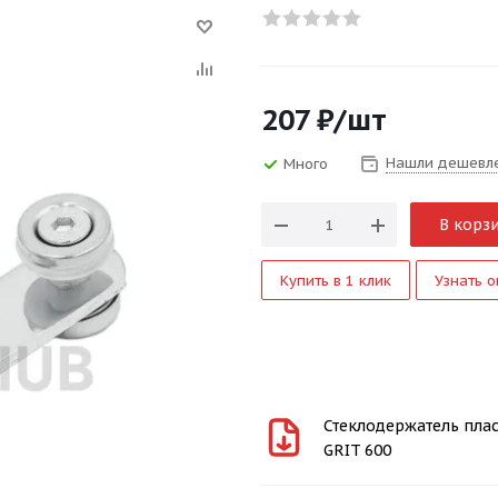
207
₽
/шт
Нашли дешевл
Много
В корз
Купить в 1 клик
Узнать о
Стеклодержатель пласт
GRIT 600