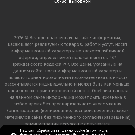
Сб-Вс: выходной
2026 © Вся представленная на сайте информация,
касающаяся реализуемых товаров, работ и услуг, носит
информационный характер и не является публичной
офертой, определяемой положениями ст. 437
Гражданского Кодекса РФ. Все цены, указанные на
данном сайте, носят информационный характер и
являются ориентировочными (окончательная стоимость
рассчитывается индивидуально и может быть как меньше,
так и больше ориентировочной цены). Опубликованная
на данном сайте информация может быть изменена в
любое время без предварительного уведомления.
Заимствование (копирование, воспроизведение) любых
материалов сайта без письменного согласия (разрешения)
администрации ресурса не допускается.
Наш сайт обрабатывает файлы cookie (в том числе,
Наш сайт обрабатывает файлы cookie (в том числе,
файлы cookie, используемые «Яндекс-метрикой»).
файлы cookie, используемые «Яндекс-метрикой»).