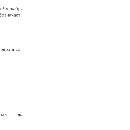
 6 декабря.
обозначает
екратятся
ться