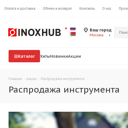
Оплата и доставка
Обмен и возврат
Контакты
О нас
Прое
Ваш город
Москва
Каталог
Хиты
Новинки
Акции
Главная
-
Акции
-
Распродажа инструмента
Распродажа инструмента