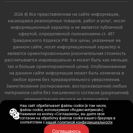
2026 © Вся представленная на сайте информация,
касающаяся реализуемых товаров, работ и услуг, носит
информационный характер и не является публичной
офертой, определяемой положениями ст. 437
Гражданского Кодекса РФ. Все цены, указанные на
данном сайте, носят информационный характер и
являются ориентировочными (окончательная стоимость
рассчитывается индивидуально и может быть как меньше,
так и больше ориентировочной цены). Опубликованная
на данном сайте информация может быть изменена в
любое время без предварительного уведомления.
Заимствование (копирование, воспроизведение) любых
материалов сайта без письменного согласия (разрешения)
администрации ресурса не допускается.
Наш сайт обрабатывает файлы cookie (в том числе,
Наш сайт обрабатывает файлы cookie (в том числе,
файлы cookie, используемые «Яндекс-метрикой»).
файлы cookie, используемые «Яндекс-метрикой»).
Версия для печати
Нажимая на кнопку «Соглашаюсь», вы даете свое
Нажимая на кнопку «Соглашаюсь», вы даете свое
согласие на обработку файлов cookie вашего браузера в
согласие на обработку файлов cookie вашего браузера в
соответствии с
соответствии с
нашей политикой конфиденциальности
нашей политикой конфиденциальности
Соглашаюсь
Соглашаюсь