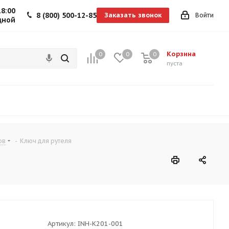
18:00
8 (800) 500-12-85
Заказать звонок
Войти
дной
Корзина
0
0
0
0
пуста
ов
-
Ключ для рутеля
Артикул:
INH-K201-001