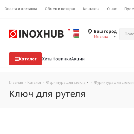
Оплата и доставка
Обмен и возврат
Контакты
О нас
Прое
Ваш город
Москва
Каталог
Хиты
Новинки
Акции
Главная
-
Каталог
-
Фурнитура для стекла
-
Фурнитура для стекля
Ключ для рутеля