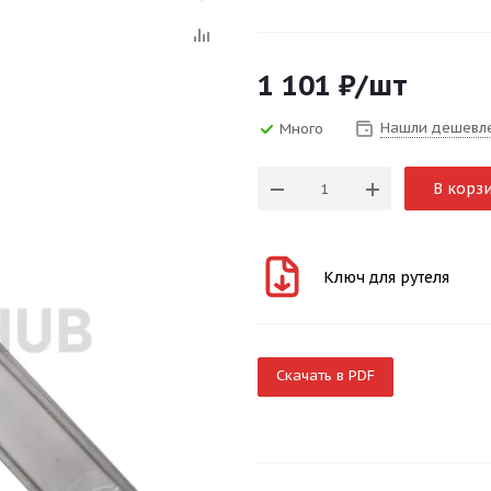
1 101
₽
/шт
Нашли дешевл
Много
В корз
Ключ для рутеля
Скачать в PDF