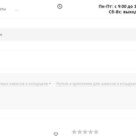
Пн-Пт: с 9:00 до 
кты
...
Сб-Вс: выхо
нных навесов и козырьков
-
Рутели и крепления для навесов и козырьк