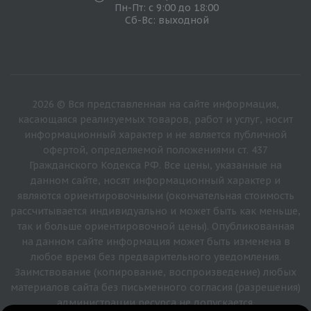
Пн-Пт: с 9:00 до 18:00
Сб-Вс: выходной
2026 © Вся представленная на сайте информация,
касающаяся реализуемых товаров, работ и услуг, носит
информационный характер и не является публичной
офертой, определяемой положениями ст. 437
Гражданского Кодекса РФ. Все цены, указанные на
данном сайте, носят информационный характер и
являются ориентировочными (окончательная стоимость
рассчитывается индивидуально и может быть как меньше,
так и больше ориентировочной цены). Опубликованная
на данном сайте информация может быть изменена в
любое время без предварительного уведомления.
Заимствование (копирование, воспроизведение) любых
материалов сайта без письменного согласия (разрешения)
администрации ресурса не допускается.