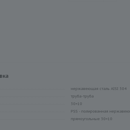
вка
нержавеющая сталь AISI 304
труба-труба
30×10
PSS - полированная нержавею
прямоугольные 30×10