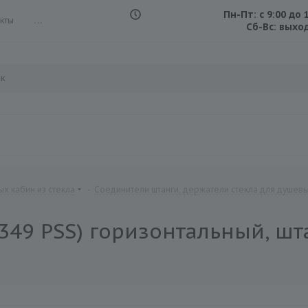
Пн-Пт: с 9:00 до 
кты
...
Сб-Вс: выхо
х кабин из стекла
-
Соединители штанги, держатели стекла для душев
349 PSS) горизонтальный, шт