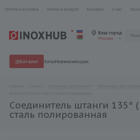
Оплата и доставка
Обмен и возврат
Контакты
О нас
Прое
Ваш город
Москва
Каталог
Хиты
Новинки
Акции
Главная
-
Каталог
-
Фурнитура для стекла
-
Фурнитура для душевы
штанга 30×10 мм, нерж. сталь полированная
Соединитель штанги 135° (
сталь полированная