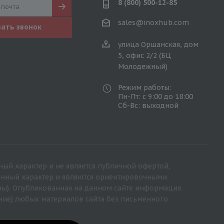
8 (800) 500-12-85
sales@inoxhub.com
зать звонок
улица Оршанская, дом
5, офис 2/2 (БЦ
Молодежный)
Режим работы:
Пн-Пт: с 9:00 до 18:00
Сб-Вс: выходной
ный характер и не является публичной офертой,
ионный характер и являются ориентировочными
ны). Опубликованная на данном сайте информация
ние) любых материалов сайта без письменного