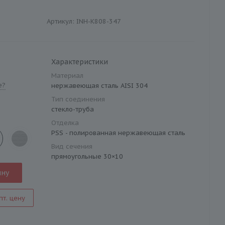
Артикул:
INH-K808-347
Характеристики
Материал
е?
нержавеющая сталь AISI 304
Тип соединения
стекло-труба
Отделка
PSS - полированная нержавеющая сталь
Вид сечения
прямоугольные 30×10
ину
пт. цену