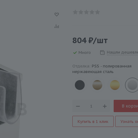
804
₽
/шт
Нашли дешевл
Много
Отделка:
PSS - полированная
нержавеющая сталь
В корз
Купить в 1 клик
Узнать о