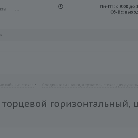
Пн-Пт: с 9:00 до 
кты
...
Сб-Вс: выхо
х кабин из стекла
-
Соединители штанги, держатели стекла для душев
) торцевой горизонтальный, 