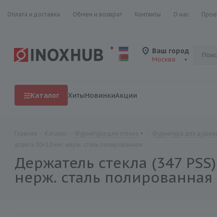
Оплата и доставка
Обмен и возврат
Контакты
О нас
Прое
Ваш город
Москва
Каталог
Хиты
Новинки
Акции
Главная
-
Каталог
-
Фурнитура для стекла
-
Фурнитура для душевы
штанга 30×10 мм, нерж. сталь полированная
Держатель стекла (347 PSS
нерж. сталь полированная