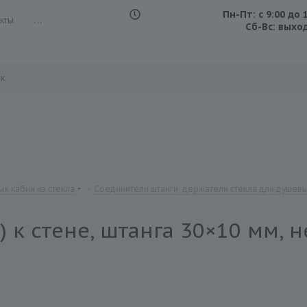
Пн-Пт: с 9:00 до 
кты
...
Сб-Вс: выхо
х кабин из стекла
-
Соединители штанги, держатели стекла для душев
 к стене, штанга 30×10 мм, н