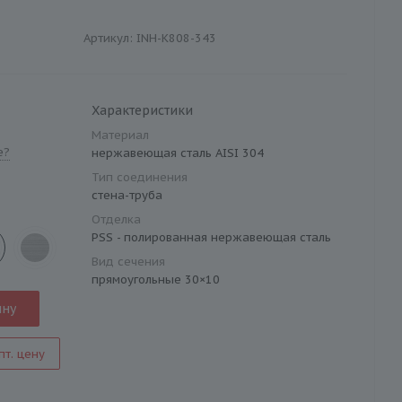
Артикул:
INH-K808-343
Характеристики
Материал
е?
нержавеющая сталь AISI 304
Тип соединения
стена-труба
Отделка
PSS - полированная нержавеющая сталь
Вид сечения
прямоугольные 30×10
ину
пт. цену