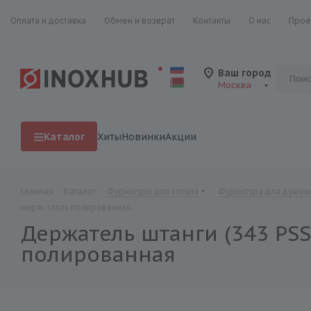
Оплата и доставка
Обмен и возврат
Контакты
О нас
Прое
Ваш город
Москва
Каталог
Хиты
Новинки
Акции
Главная
-
Каталог
-
Фурнитура для стекла
-
Фурнитура для душевы
нерж. сталь полированная
Держатель штанги (343 PSS)
полированная