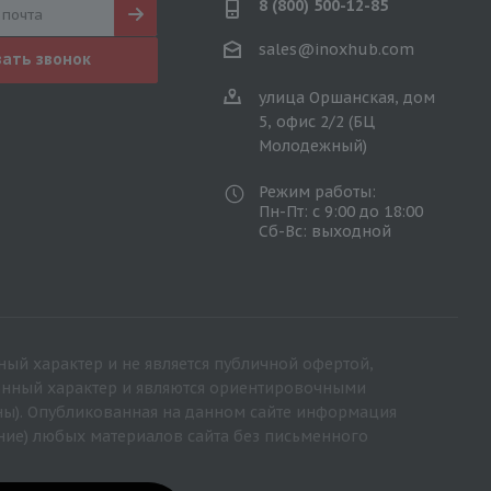
8 (800) 500-12-85
sales@inoxhub.com
зать звонок
улица Оршанская, дом
5, офис 2/2 (БЦ
Молодежный)
Режим работы:
Пн-Пт: с 9:00 до 18:00
Сб-Вс: выходной
ный характер и не является публичной офертой,
ионный характер и являются ориентировочными
ны). Опубликованная на данном сайте информация
ние) любых материалов сайта без письменного