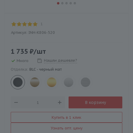
1
Артикул:
INH-K806-520
1 735
₽
/шт
Нашли дешевле?
Много
Отделка:
BLC - черный мат
В корзину
Купить в 1 клик
Узнать опт. цену