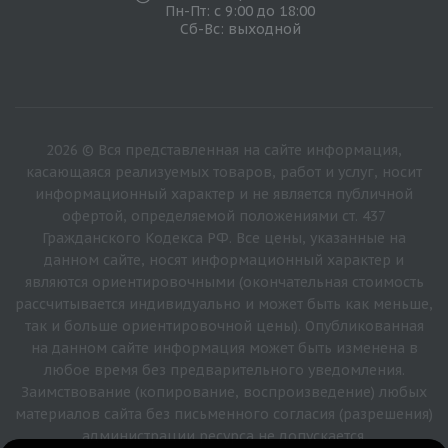
Пн-Пт: с 9:00 до 18:00
Сб-Вс: выходной
2026 © Вся представленная на сайте информация,
касающаяся реализуемых товаров, работ и услуг, носит
информационный характер и не является публичной
офертой, определяемой положениями ст. 437
Гражданского Кодекса РФ. Все цены, указанные на
данном сайте, носят информационный характер и
являются ориентировочными (окончательная стоимость
рассчитывается индивидуально и может быть как меньше,
так и больше ориентировочной цены). Опубликованная
на данном сайте информация может быть изменена в
любое время без предварительного уведомления.
Заимствование (копирование, воспроизведение) любых
материалов сайта без письменного согласия (разрешения)
администрации ресурса не допускается.