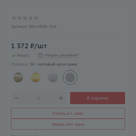
Артикул:
INH-K806-364
1 372
₽
/шт
Нашли дешевле?
Много
Отделка:
SC - матовый хром цинк
В корзину
Купить в 1 клик
Узнать опт. цену