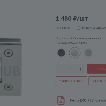
1 480
₽
/шт
Нашли дешевл
Много
Отделка:
PSS - полированная
нержавеющая сталь
В корз
Купить в 1 клик
Узнать о
Петля (302 PSS) стекл