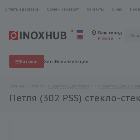
Оплата и доставка
Обмен и возврат
Контакты
О нас
Прое
Ваш город
Москва
Каталог
Хиты
Новинки
Акции
Главная
-
Каталог
-
Фурнитура для стекла
-
Фурнитура для душевы
Петля (302 PSS) стекло-сте