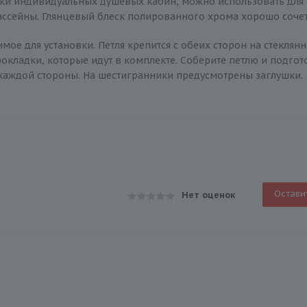
новки индивидуальных душевых кабин, можно использовать дл
ссейны. Глянцевый блеск полированного хрома хорошо сочет
имое для установки. Петля крепится с обеих сторон на стекля
кладки, которые идут в комплекте. Соберите петлю и подгот
 каждой стороны. На шестигранники предусмотрены заглушки.
Остави
Нет оценок