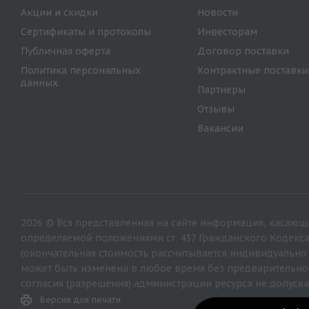
Акции и скидки
Новости
Сертификаты и протоколы
Инвесторам
Публичная оферта
Договор поставки
Политика персональных
Контрактные поставки
данных
Партнеры
Отзывы
Вакансии
2026 © Вся представленная на сайте информация, касающа
определяемой положениями ст. 437 Гражданского Кодекс
(окончательная стоимость рассчитывается индивидуально
может быть изменена в любое время без предварительно
согласия (разрешения) администрации ресурса не допуска
Версия для печати