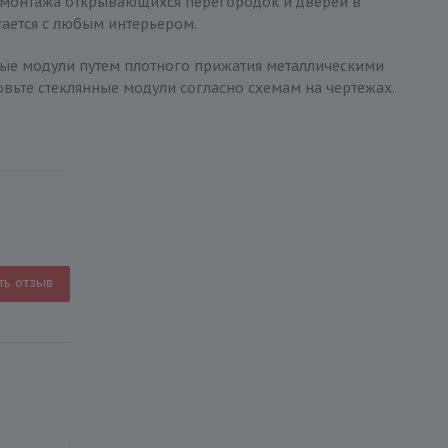
я монтажа открывающихся перегородок и дверей в
ается с любым интерьером.
нные модули путем плотного прижатия металлическими
овьте стеклянные модули согласно схемам на чертежах.
ть отзыв