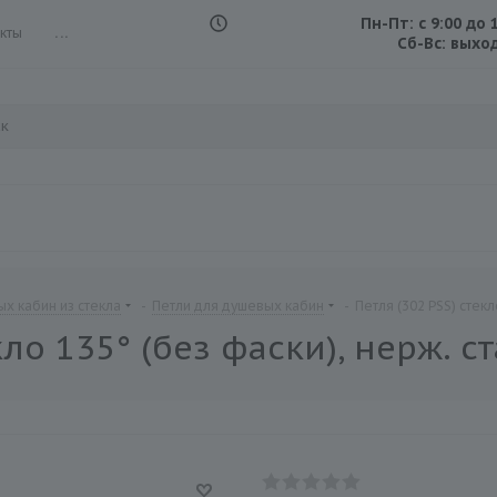
Пн-Пт: с 9:00 до 
кты
...
Сб-Вс: выхо
х кабин из стекла
-
Петли для душевых кабин
-
Петля (302 PSS) стек
кло 135° (без фаски), нерж. 