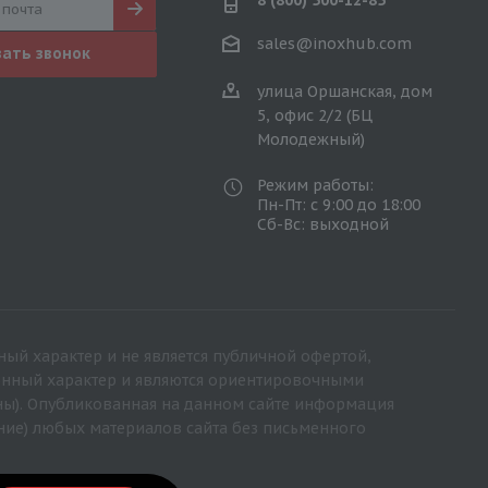
8 (800) 500-12-85
sales@inoxhub.com
зать звонок
улица Оршанская, дом
5, офис 2/2 (БЦ
Молодежный)
Режим работы:
Пн-Пт: с 9:00 до 18:00
Сб-Вс: выходной
ный характер и не является публичной офертой,
ионный характер и являются ориентировочными
ны). Опубликованная на данном сайте информация
ние) любых материалов сайта без письменного