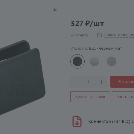
327
₽
/шт
Нашли дешевл
Много
Отделка:
BLC - черный мат
В корз
Купить в 1 клик
Узнать о
Коннектор (734 BLC) 