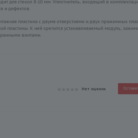
ит для стекол 8-10 мм. Уплотнитель, входящий в комплектац
в и дефектов.
монтажная пластина с двумя отверстиями и двух прижимных пла
 пластины. К ней крепится устанавливаемый модуль, зажима
гранными винтами.
Остави
Нет оценок