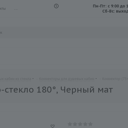
Пн-Пт: с 9:00 до 
кты
...
Сб-Вс: выхо
х кабин из стекла
-
Коннекторы для душевых кабин
-
Коннектор (734
о-стекло 180°, Черный мат