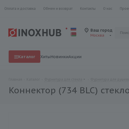
Оплата и доставка
Обмен и возврат
Контакты
О нас
Прое
Ваш город
Москва
Каталог
Хиты
Новинки
Акции
Главная
-
Каталог
-
Фурнитура для стекла
-
Фурнитура для душевы
Коннектор (734 BLC) стекл