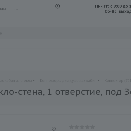
Пн-Пт: с 9:00 до 
кты
...
Сб-Вс: выхо
х кабин из стекла
-
Коннекторы для душевых кабин
-
Коннектор (721
кло-стена, 1 отверстие, под 