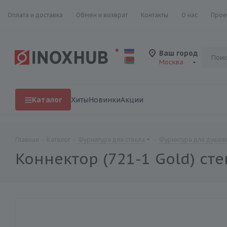
Оплата и доставка
Обмен и возврат
Контакты
О нас
Прое
Ваш город
Москва
Каталог
Хиты
Новинки
Акции
Главная
-
Каталог
-
Фурнитура для стекла
-
Фурнитура для душевы
Коннектор (721-1 Gold) сте