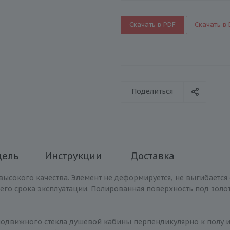
Скачать в PDF
Скачать в
Поделиться
дель
Инструкции
Доставка
высокого качества. Элемент не деформируется, не выгибается
его срока эксплуатации. Полированная поверхность под золо
одвижного стекла душевой кабины перпендикулярно к полу ил