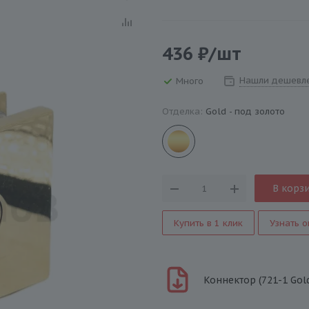
436
₽
/шт
Нашли дешевл
Много
Отделка:
Gold - под золото
В корз
Купить в 1 клик
Узнать о
Коннектор (721-1 Gold