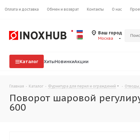
Оплата и доставка
Обмен и возврат
Контакты
О нас
Прое
Ваш город
Москва
Каталог
Хиты
Новинки
Акции
Главная
-
Каталог
-
Фурнитура для перил и ограждений
-
Отводы,
Поворот шаровой регулируе
600