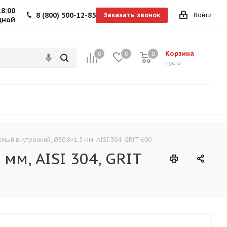
18:00
8 (800) 500-12-85
Заказать звонок
Войти
дной
Корзина
0
0
0
0
пуста
ый внутренний, Ø50.8×1.5 мм, AISI 304, GRIT 600
м, AISI 304, GRIT