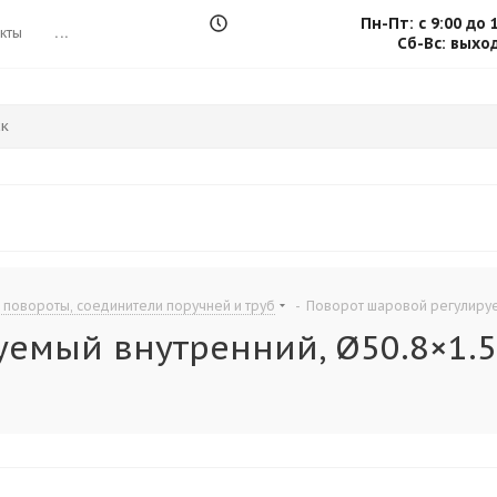
Пн-Пт: с 9:00 до 
кты
...
Сб-Вс: выхо
 повороты, соединители поручней и труб
-
Поворот шаровой регулируем
мый внутренний, Ø50.8×1.5 м