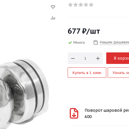
677
₽
/шт
Нашли дешевл
Много
В корз
Купить в 1 клик
Узнать о
Поворот шаровой регу
600