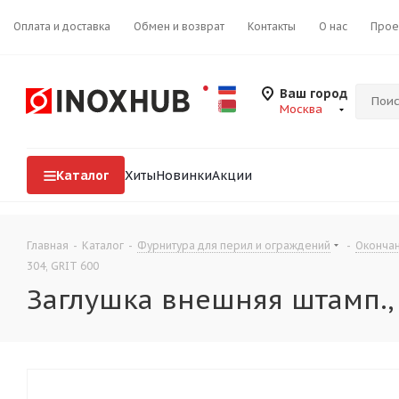
Оплата и доставка
Обмен и возврат
Контакты
О нас
Прое
Ваш город
Москва
Каталог
Хиты
Новинки
Акции
Главная
-
Каталог
-
Фурнитура для перил и ограждений
-
Окончан
304, GRIT 600
Заглушка внешняя штамп., Ø