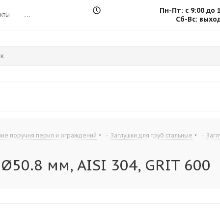
Пн-Пт: с 9:00 до 
кты
...
Сб-Вс: выхо
ие поручня перил и ограждений
-
Заглушки для труб стальные
-
Загл
50.8 мм, AISI 304, GRIT 600