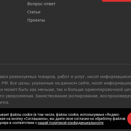
Вопрос-ответ
Статьи
Проекты
яся реализуемых товаров, работ и услуг, носит информацион
а РФ. Все цены, указанные на данном сайте, носят информац
 и может быть как меньше, так и больше ориентировочной це
го уведомления. Заимствование (копирование, воспроизведе
ется.
вает файлы cookie (в том числе, файлы cookie, используемые «Яндекс-
вает файлы cookie (в том числе, файлы cookie, используемые «Яндекс-
мая на кнопку «Соглашаюсь», вы даете свое согласие на обработку файлов
мая на кнопку «Соглашаюсь», вы даете свое согласие на обработку файлов
узера в соответствии с
узера в соответствии с
нашей политикой конфиденциальности
нашей политикой конфиденциальности