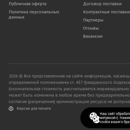
Публичная оферта
Договор поставки
Политика персональных
Контрактные поставки
данных
Партнеры
Отзывы
Вакансии
2026 © Вся представленная на сайте информация, касающа
определяемой положениями ст. 437 Гражданского Кодекс
(окончательная стоимость рассчитывается индивидуально
может быть изменена в любое время без предварительно
согласия (разрешения) администрации ресурса не допуска
Версия для печати
Наш сайт обрабаты
Наш сайт обрабаты
метрикой»). Нажи
метрикой»). Нажи
cookie вашего бра
cookie вашего бра