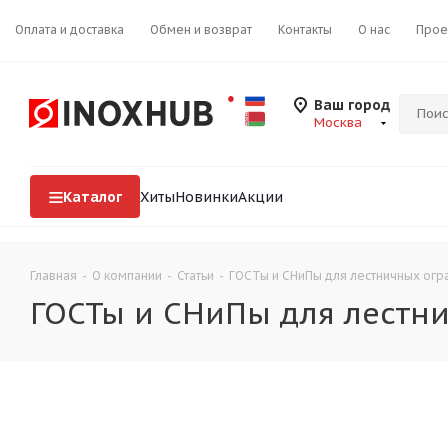
Оплата и доставка
Обмен и возврат
Контакты
О нас
Прое
Ваш город
Москва
Каталог
Хиты
Новинки
Акции
Главная
-
О компании
-
Статьи
-
ГОСТы и СНиПы для лестничных ог
ГОСТы и СНиПы для лестн