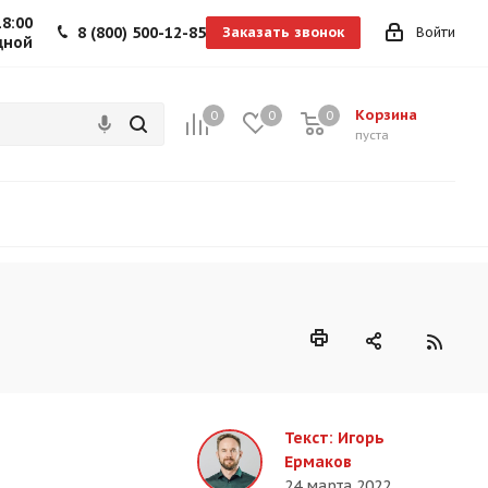
18:00
8 (800) 500-12-85
Заказать звонок
Войти
дной
Корзина
0
0
0
0
пуста
Текст: Игорь
Ермаков
24 марта 2022