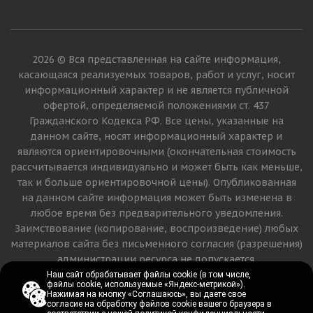
2026 © Вся представленная на сайте информация,
касающаяся реализуемых товаров, работ и услуг, носит
информационный характер и не является публичной
офертой, определяемой положениями ст. 437
Гражданского Кодекса РФ. Все цены, указанные на
данном сайте, носят информационный характер и
являются ориентировочными (окончательная стоимость
рассчитывается индивидуально и может быть как меньше,
так и больше ориентировочной цены). Опубликованная
на данном сайте информация может быть изменена в
любое время без предварительного уведомления.
Заимствование (копирование, воспроизведение) любых
материалов сайта без письменного согласия (разрешения)
администрации ресурса не допускается.
Наш сайт обрабатывает файлы cookie (в том числе,
Наш сайт обрабатывает файлы cookie (в том числе,
файлы cookie, используемые «Яндекс-метрикой»).
файлы cookie, используемые «Яндекс-метрикой»).
Версия для печати
Нажимая на кнопку «Соглашаюсь», вы даете свое
Нажимая на кнопку «Соглашаюсь», вы даете свое
согласие на обработку файлов cookie вашего браузера в
согласие на обработку файлов cookie вашего браузера в