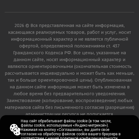
2026 © Вся представленная на сайте информация,
касающаяся реализуемых товаров, работ и услуг, носит
информационный характер и не является публичной
офертой, определяемой положениями ст. 437
Гражданского Кодекса РФ. Все цены, указанные на
данном сайте, носят информационный характер и
являются ориентировочными (окончательная стоимость
рассчитывается индивидуально и может быть как меньше,
так и больше ориентировочной цены). Опубликованная
на данном сайте информация может быть изменена в
любое время без предварительного уведомления.
Заимствование (копирование, воспроизведение) любых
материалов сайта без письменного согласия (разрешения)
администрации ресурса не допускается.
Наш сайт обрабатывает файлы cookie (в том числе,
Наш сайт обрабатывает файлы cookie (в том числе,
файлы cookie, используемые «Яндекс-метрикой»).
файлы cookie, используемые «Яндекс-метрикой»).
Версия для печати
Нажимая на кнопку «Соглашаюсь», вы даете свое
Нажимая на кнопку «Соглашаюсь», вы даете свое
согласие на обработку файлов cookie вашего браузера в
согласие на обработку файлов cookie вашего браузера в
соответствии с
соответствии с
нашей политикой конфиденциальности
нашей политикой конфиденциальности