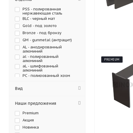
PSS - полированная
нержавеющая сталь
BLC - черный мат
Gold - под золото
Bronze - под бронзу
GM - gunmetal (антрацит)
AL - анодированный
алюминий
al - полированный
PREMIUM
алюминий
aL - шлифованный
алюминий
PC - полированный хром
цинк
Серый
Вид
Черный
Наши предложения
Premium
Акция
Новинка