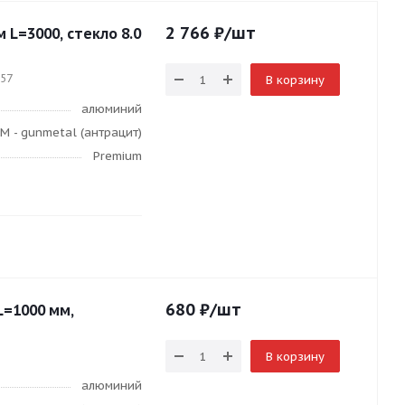
2 766
₽
/шт
м L=3000, стекло 8.0
957
В корзину
алюминий
M - gunmetal (антрацит)
Premium
680
₽
/шт
L=1000 мм,
В корзину
алюминий