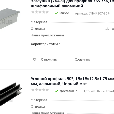
Заглушка (764 al) для профиля 763 756, L
шлифованный алюминий
Много
Артикул: INH-K807-864
Материал
Отделка
aL -
Наши предложения
Характеристики
Отложить
Сравнить
Угловой профиль 90°, 19×19×12.5×1.75 мм
мм, алюминий, Черный мат
Достаточно
Артикул: INH-K807-
Материал
Отделка
Наши предложения