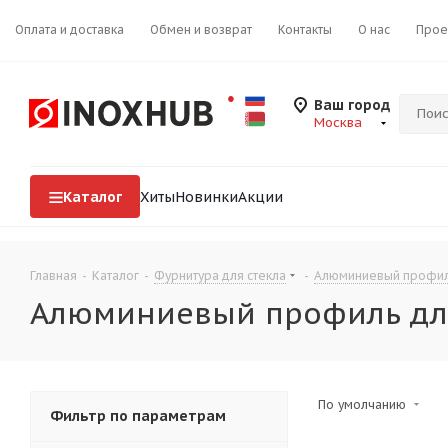
Оплата и доставка
Обмен и возврат
Контакты
О нас
Прое
Ваш город
Москва
Каталог
Хиты
Новинки
Акции
Главная
-
Каталог
-
Фурнитура для стекла
-
Алюминиевый профиль
Алюминиевый профиль дл
По умолчанию
Фильтр по параметрам