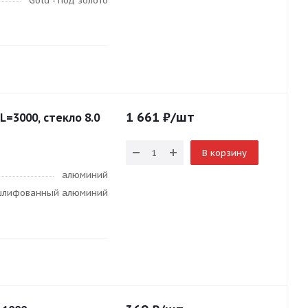
Gold - под золото
1 661
₽
/шт
 L=3000, стекло 8.0
В корзину
алюминий
 шлифованный алюминий