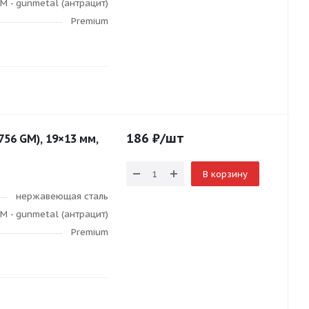
M - gunmetal (антрацит)
Premium
186
₽
/шт
756 GM), 19×13 мм,
В корзину
нержавеющая сталь
M - gunmetal (антрацит)
Premium