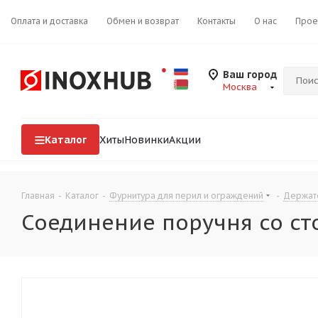
Оплата и доставка
Обмен и возврат
Контакты
О нас
Прое
Ваш город
Москва
Каталог
Хиты
Новинки
Акции
Главная
-
Каталог
-
Фурнитура для перил и ограждений
-
Держат
Соединение поручня со стой