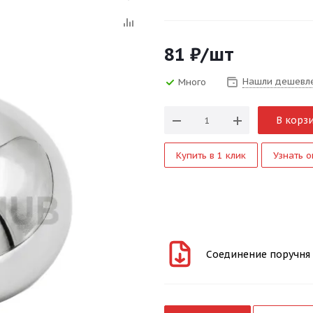
81
₽
/шт
Нашли дешевл
Много
В корз
Купить в 1 клик
Узнать о
Соединение поручня с