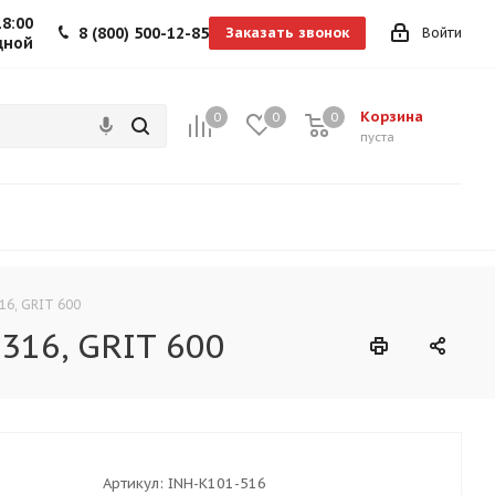
18:00
8 (800) 500-12-85
Заказать звонок
Войти
дной
Корзина
0
0
0
0
пуста
16, GRIT 600
316, GRIT 600
Артикул:
INH-K101-516