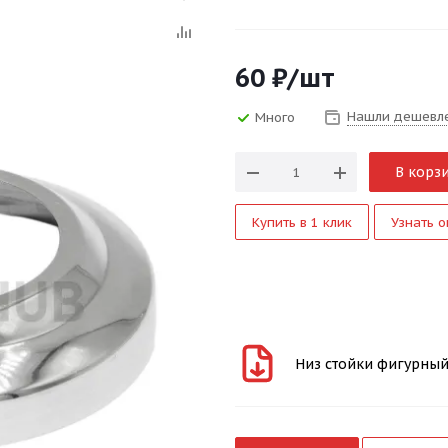
60
₽
/шт
Нашли дешевл
Много
В корз
Купить в 1 клик
Узнать о
Низ стойки фигурный, 