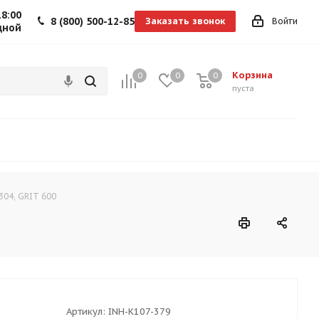
18:00
8 (800) 500-12-85
Заказать звонок
Войти
дной
Корзина
0
0
0
0
пуста
304, GRIT 600
Артикул:
INH-K107-379