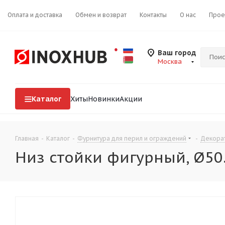
Оплата и доставка
Обмен и возврат
Контакты
О нас
Прое
Ваш город
Москва
Каталог
Хиты
Новинки
Акции
Главная
-
Каталог
-
Фурнитура для перил и ограждений
-
Декорат
Низ стойки фигурный, Ø50.8