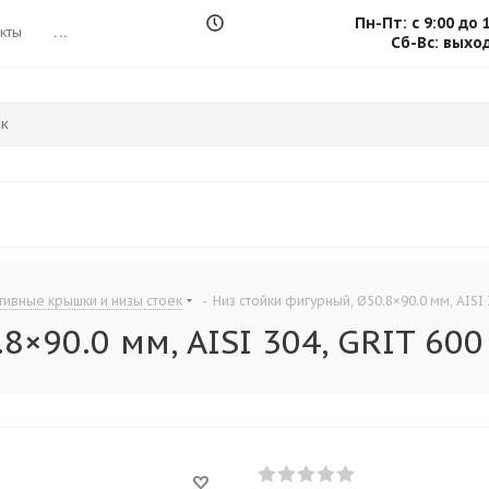
Пн-Пт: с 9:00 до 
кты
...
Сб-Вс: выхо
ивные крышки и низы стоек
-
Низ стойки фигурный, Ø50.8×90.0 мм, AISI 
×90.0 мм, AISI 304, GRIT 600