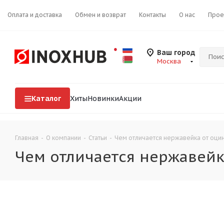
Оплата и доставка
Обмен и возврат
Контакты
О нас
Прое
Ваш город
Москва
Каталог
Хиты
Новинки
Акции
Главная
-
О компании
-
Статьи
-
Чем отличается нержавейка от оци
Чем отличается нержавейк