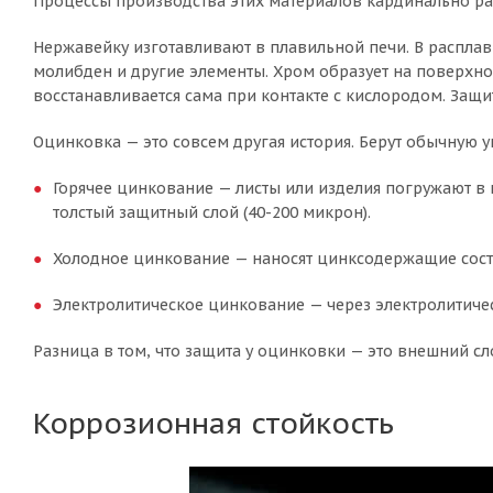
Процессы производства этих материалов кардинально разл
Нержавейку изготавливают в плавильной печи. В расплав 
молибден и другие элементы. Хром образует на поверхно
восстанавливается сама при контакте с кислородом. Защи
Оцинковка — это совсем другая история. Берут обычную у
Горячее цинкование — листы или изделия погружают в 
толстый защитный слой (40-200 микрон).
Холодное цинкование — наносят цинксодержащие соста
Электролитическое цинкование — через электролитичес
Разница в том, что защита у оцинковки — это внешний сло
Коррозионная стойкость