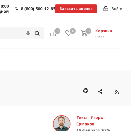
18:00
8 (800) 500-12-85
Заказать звонок
Войти
дной
Корзина
0
0
0
0
пуста
Текст: Игорь
Ермаков
18 февраля 2026