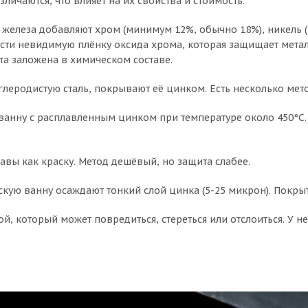
ичаются, что влияет на их свойства и стоимость.
железа добавляют хром (минимум 12%, обычно 18%), никель (8
сти невидимую плёнку оксида хрома, которая защищает металл
та заложена в химическом составе.
глеродистую сталь, покрывают её цинком. Есть несколько мет
ванну с расплавленным цинком при температуре около 450°C.
вы как краску. Метод дешёвый, но защита слабее.
кую ванну осаждают тонкий слой цинка (5-25 микрон). Покрыт
й, который может повредиться, стереться или отслоиться. У н