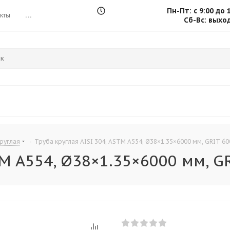
Пн-Пт: с 9:00 до 
кты
...
Сб-Вс: выхо
руглая
-
Труба круглая AISI 304, ASTM A554, Ø38×1.35×6000 мм, GRIT 6
STM A554, Ø38×1.35×6000 мм, 