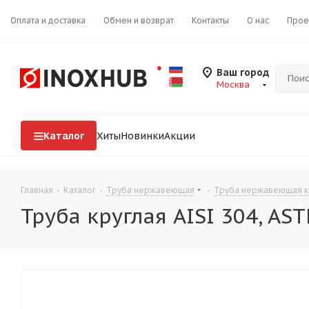
Оплата и доставка
Обмен и возврат
Контакты
О нас
Прое
Ваш город
Москва
Каталог
Хиты
Новинки
Акции
Главная
-
Каталог
-
Труба нержавеющая
-
Труба нержавеющая к
Труба круглая AISI 304, A