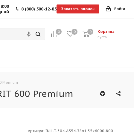
18:00
8 (800) 500-12-85
Заказать звонок
Войти
дной
Корзина
0
0
0
0
пуста
00 Premium
GRIT 600 Premium
Артикул:
INH-T-304-A554-38x1.35x6000-800