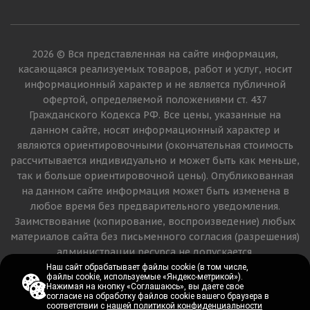
2026 © Вся представленная на сайте информация,
касающаяся реализуемых товаров, работ и услуг, носит
информационный характер и не является публичной
офертой, определяемой положениями ст. 437
Гражданского Кодекса РФ. Все цены, указанные на
данном сайте, носят информационный характер и
являются ориентировочными (окончательная стоимость
рассчитывается индивидуально и может быть как меньше,
так и больше ориентировочной цены). Опубликованная
на данном сайте информация может быть изменена в
любое время без предварительного уведомления.
Заимствование (копирование, воспроизведение) любых
материалов сайта без письменного согласия (разрешения)
администрации ресурса не допускается.
Наш сайт обрабатывает файлы cookie (в том числе,
Наш сайт обрабатывает файлы cookie (в том числе,
файлы cookie, используемые «Яндекс-метрикой»).
файлы cookie, используемые «Яндекс-метрикой»).
Версия для печати
Нажимая на кнопку «Соглашаюсь», вы даете свое
Нажимая на кнопку «Соглашаюсь», вы даете свое
согласие на обработку файлов cookie вашего браузера в
согласие на обработку файлов cookie вашего браузера в
соответствии с
соответствии с
нашей политикой конфиденциальности
нашей политикой конфиденциальности