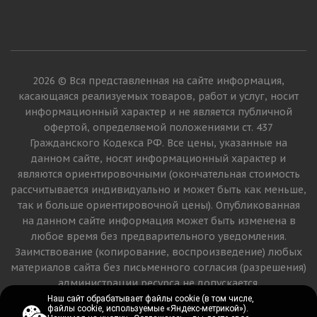
2026 © Вся представленная на сайте информация,
касающаяся реализуемых товаров, работ и услуг, носит
информационный характер и не является публичной
офертой, определяемой положениями ст. 437
Гражданского Кодекса РФ. Все цены, указанные на
данном сайте, носят информационный характер и
являются ориентировочными (окончательная стоимость
рассчитывается индивидуально и может быть как меньше,
так и больше ориентировочной цены). Опубликованная
на данном сайте информация может быть изменена в
любое время без предварительного уведомления.
Заимствование (копирование, воспроизведение) любых
материалов сайта без письменного согласия (разрешения)
администрации ресурса не допускается.
Наш сайт обрабатывает файлы cookie (в том числе,
Наш сайт обрабатывает файлы cookie (в том числе,
файлы cookie, используемые «Яндекс-метрикой»).
файлы cookie, используемые «Яндекс-метрикой»).
Версия для печати